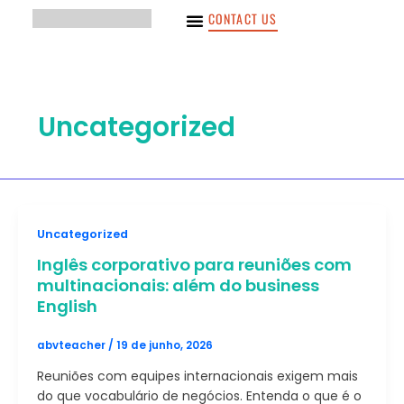
Ir
CONTACT US
para
o
PARA MIM
PARA EMPRESAS
ÁREA DO ALUNO
conteúdo
Uncategorized
Uncategorized
Inglês corporativo para reuniões com
multinacionais: além do business
English
abvteacher
/
19 de junho, 2026
Reuniões com equipes internacionais exigem mais
do que vocabulário de negócios. Entenda o que é o