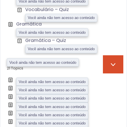
Você ainda não tem acesso ao conteúdo
Vocabulário – Quiz
Você ainda não tem acesso ao conteúdo
Gramática
Você ainda não tem acesso ao conteúdo
Gramática – Quiz
Você ainda não tem acesso ao conteúdo
Você ainda não tem acesso ao conteúdo
E
21 Topics
X
P
Você ainda não tem acesso ao conteúdo
A
N
Você ainda não tem acesso ao conteúdo
D
I
Você ainda não tem acesso ao conteúdo
R
Você ainda não tem acesso ao conteúdo
Você ainda não tem acesso ao conteúdo
Você ainda não tem acesso ao conteúdo