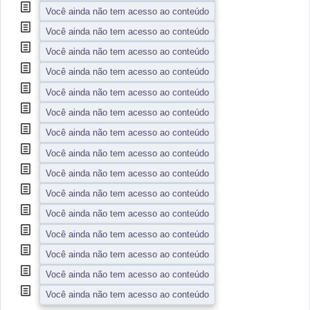
Você ainda não tem acesso ao conteúdo
Você ainda não tem acesso ao conteúdo
Você ainda não tem acesso ao conteúdo
Você ainda não tem acesso ao conteúdo
Você ainda não tem acesso ao conteúdo
Você ainda não tem acesso ao conteúdo
Você ainda não tem acesso ao conteúdo
Você ainda não tem acesso ao conteúdo
Você ainda não tem acesso ao conteúdo
Você ainda não tem acesso ao conteúdo
Você ainda não tem acesso ao conteúdo
Você ainda não tem acesso ao conteúdo
Você ainda não tem acesso ao conteúdo
Você ainda não tem acesso ao conteúdo
Você ainda não tem acesso ao conteúdo