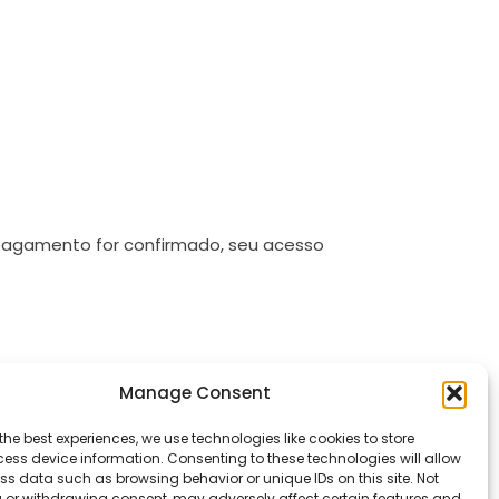
 pagamento for confirmado, seu acesso
Manage Consent
the best experiences, we use technologies like cookies to store
ess device information. Consenting to these technologies will allow
ss data such as browsing behavior or unique IDs on this site. Not
 or withdrawing consent, may adversely affect certain features and