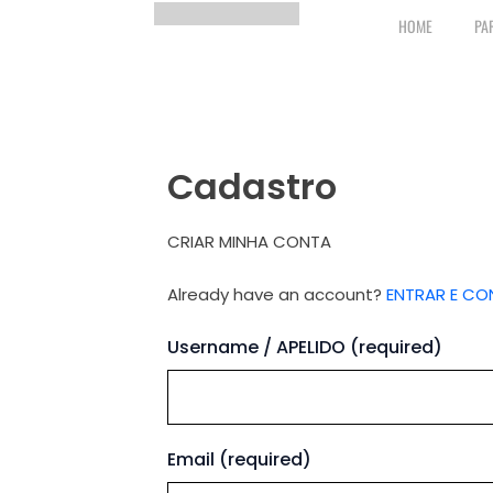
Ir
HOME
PA
para
o
conteúdo
Cadastro
CRIAR MINHA CONTA
Already have an account?
ENTRAR E CO
Username / APELIDO
(required)
Email
(required)