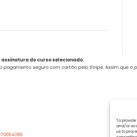
 assinatura do curso selecionado.
a o pagamento seguro com cartão pelo Stripe. Assim que o
To provide 
and/or acc
us to proce
 970654086
consenting